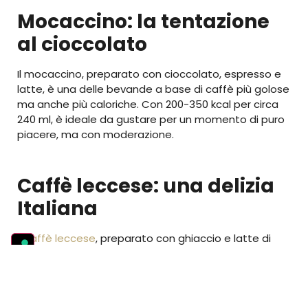
Mocaccino: la tentazione
al cioccolato
Il mocaccino, preparato con cioccolato, espresso e
latte, è una delle bevande a base di caffè più golose
ma anche più caloriche. Con 200-350 kcal per circa
240 ml, è ideale da gustare per un momento di puro
piacere, ma con moderazione.
Caffè leccese: una delizia
Italiana
Il
caffè leccese
, preparato con ghiaccio e latte di
mandorla, è una scelta rinfrescante (perfetta per
l’estate) ma abbastanza calorica, con un contenuto
che oscilla tra 100 e 150 per 180 ml.