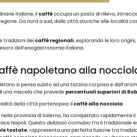
narie italiane, il
caffè
occupa un posto di rilievo, intrecci
 regione. Da nord a sud, dalle città storiche alle località cos
 tradizioni dei
caffè regionali
, esplorando le loro origini,
 tesoro dell’enogastronomia italiana.
 caffè napoletano alla nocciol
letano si pensa subito ad una tazzina corposa e dall’aroma
di una miscela che prevede
percentuali superiori di Ro
lità della città partenopea: il
caffè alla nocciola
.
 nella provincia di Salerno, ha conquistato rapidamente il
ace Napoli. Questo delizioso connubio tra il tradizionale 
ole tostate
, rappresenta una perfetta fusione tra tradizion