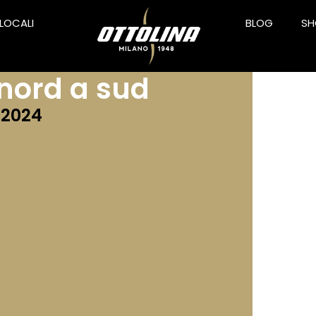
 LOCALI
BLOG
SH
 le varianti
nord a sud
 2024