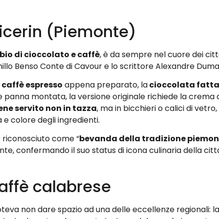
 Bicerin (Piemonte)
bio di cioccolato e caffè
, è da sempre nel cuore dei citt
millo Benso Conte di Cavour e lo scrittore Alexandre Dum
caffè espresso
appena preparato, la
cioccolata fatta
e panna montata, la versione originale richiede la crema d
ene servito non in tazza
, ma in bicchieri o calici di vet
e colore degli ingredienti.
te riconosciuto come “
bevanda della tradizione piemon
nte, confermando il suo status di icona culinaria della città
 caffè calabrese
teva non dare spazio ad una delle eccellenze regionali: l