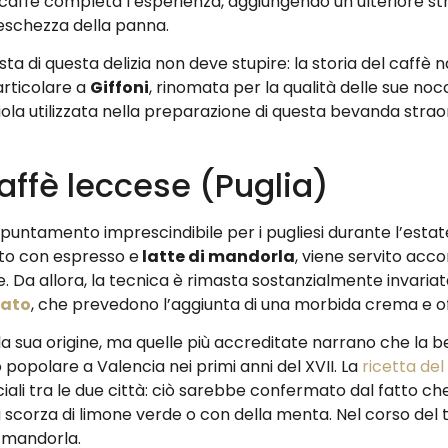
l caffè completa l’esperienza, aggiungendo un ulteriore st
freschezza della panna.
nista di questa delizia non deve stupire: la storia del caf
articolare a
Giffoni
, rinomata per la qualità delle sue no
ola utilizzata nella preparazione di questa bevanda straor
caffè leccese (Puglia)
puntamento imprescindibile per i pugliesi durante l’estate
ato con espresso e
latte di mandorla
, viene servito ac
e. Da allora, la tecnica è rimasta sostanzialmente invaria
rato
, che prevedono l’aggiunta di una morbida crema e offr
la sua origine, ma quelle più accreditate narrano che la 
popolare a Valencia nei primi anni del XVII. La
ricetta del
li tra le due città: ciò sarebbe confermato dal fatto che 
 scorza di limone verde o con della menta. Nel corso del t
i mandorla.