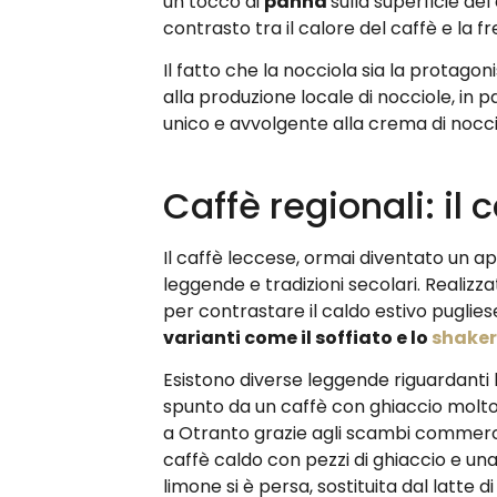
un tocco di
panna
sulla superficie de
contrasto tra il calore del caffè e la 
Il fatto che la nocciola sia la protago
alla produzione locale di nocciole, in p
unico e avvolgente alla crema di nocci
Caffè regionali: il 
Il caffè leccese, ormai diventato un ap
leggende e tradizioni secolari. Realizz
per contrastare il caldo estivo puglies
varianti come il soffiato e lo
shake
Esistono diverse leggende riguardanti 
spunto da un caffè con ghiaccio molto 
a Otranto grazie agli scambi commercia
caffè caldo con pezzi di ghiaccio e una
limone si è persa, sostituita dal latte d