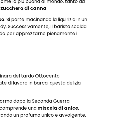
a come la più buona al mondo, tanto da
 zucchero di canna
.
so
. Si parte macinando la liquirizia in un
ndy. Successivamente, il barista scalda
e caldo per apprezzarne pienamente i
rinara del tardo Ottocento.
te di lavoro in barca, questa delizia
de forma dopo la Seconda Guerra
le comprende una
miscela di anice,
evanda un profumo unico e avvolgente.