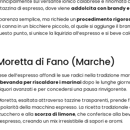
ta principalmente sul versante ionico calabrese è rinomat
tazzina di espresso, dove viene
addolcita con brandy e
parenza semplice, ma richiede un
procedimento rigoro
 canna in un bicchiere piccolo, al quale si aggiunge il bra
 questo punto, si unisce la liquirizia all’espresso e si bev
 Moretta di Fano (Marche)
se dell’espresso affondi le sue radici nella tradizione ma
bevanda per riscaldare i marinai
dopo le lunghe giorna
liquori avanzati e per concedersi una pausa rinvigorente.
a Moretta, esaltata attraverso tazzine trasparenti, pren
opolarità della macchina espresso. La ricetta tradiziona
o zucchero e alla
scorza di limone
, che conferisce alla b
’espresso, creando un mix irresistibile di sapori e aromi.