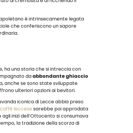
rato di cremosità e arricchendo il
fè napoletano è intrinsecamente legata
cciole che conferiscono un sapore
dinaria.
, ha una storia che si intreccia con
compagnato da
abbondante ghiaccio
ta, anche se sono state sviluppate
ono ulteriori opzioni ai bevitori.
bevanda iconica di Lecce abbia preso
 caffè leccese
sarebbe poi approdata
agli inizi dell’Ottocento si consumava
empo, la tradizione della scorza di