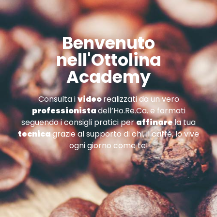
Benvenuto
nell'Ottolina
Academy
Consulta i
video
realizzati da un vero
professionista
dell’Ho.Re.Ca. e formati
seguendo i consigli pratici per
affinare
la tua
tecnica
grazie al supporto di chi, il caffè, lo vive
ogni giorno come te!