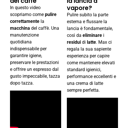
del caffè
la lancia a
vapore?
In questo video
scopriamo come
pulire
Pulire subito la parte
correttamente
la
esterna e flussare la
macchina
del caffè. Una
lancia è fondamentale,
manutenzione
così da
eliminare
i
quotidiana
residui
di
latte
. Max ci
indispensabile per
regala la sua sapiente
garantire igiene,
esperienza per capire
preservare le prestazioni
come
mantenere elevati
e offrire un espresso dal
standard igienici,
gusto impeccabile, tazza
performance eccellenti
e
dopo tazza.
una crema di latte
sempre perfetta.